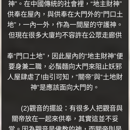
神”。在中國傳統的社會裡，“地主財神”
供奉在屋內，與供奉在大門外的“門口土
地”，一內一外，作為一間屋的守護神。
但現在很多大廈均不容許在公眾走廊供
奉“門口土地”，因此屋內的“地主財神”便
要身兼二職，必鬚麵向大門來阻止妖邪
人屋肆虐了!由引可知，“關帝”與“土地財
神”是應該面向大門的。
(2)觀音的擺設：有很多人把觀音與
關帝放在一起來供奉，其實這並不妥
當。因為觀音是佛教的神，而關帝則是