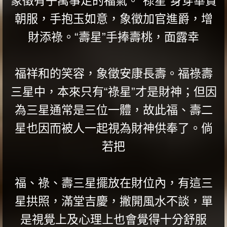
象徵有子萬事足的福氣。“祿星”身穿華貴
朝服，手抱玉如意，象徵加官進爵，增
財添祿。“壽星”手捧壽桃，面露幸
福祥和的笑容，象徵安康長壽。福祿壽
三星中，本來只有“祿星”才是財神；但因
為三星通常是三位一體，故此福、壽二
星也因而被人一起視為財神供奉了。倘
若把
福、祿、壽三星擺放在財位內，有這三
星拱照，滿堂吉慶，撇開風水不談，單
是視覺上及心理上也會覺得十分舒服