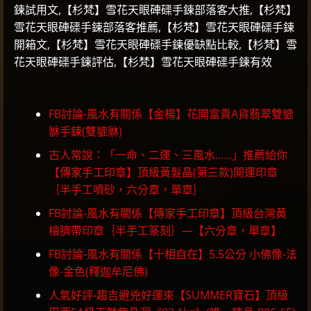
鍊試用文,【杉梵】雪花天眼硨磲手鍊部落客大推,【杉梵】
雪花天眼硨磲手鍊部落客推薦,【杉梵】雪花天眼硨磲手鍊
開箱文,【杉梵】雪花天眼硨磲手鍊優缺點比較,【杉梵】雪
花天眼硨磲手鍊評估,【杉梵】雪花天眼硨磲手鍊有效
FB討論-風水有關係【金楊】花開富貴A貨翡翠雙貔
貅手鍊(雙貔貅)
古人常說：「一命、二運、三風水......」推薦給你
【傳家手工印章】頂級黃髮晶(第三款)開運印章
｛半手工噴砂，六分章，單章｝
FB討論-風水有關係【傳家手工印章】頂級台灣黃
檜臍帶印章｛半手工篆刻｝—【六分章，單章】
FB討論-風水有關係【十相自在】5.5公分 小佛像-法
像-金色(釋迦牟尼佛)
人氣好評-趨吉避兇好運來【SUMMER寶石】頂級