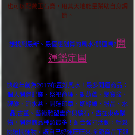
也可以配戴玉石寶，用其天地能量幫助自身調
節。
開
想找到最新、最優惠划算的風水/開運嗎?
運鑑定團
快趁年前為2017布置好風水！最多開運商品：
個人開運配飾、祭祀命理、銅葫蘆、聚寶盆、
貔貅、流水盆、開運印章、姻緣線、粉晶、水
晶,古董、藝術雕塑畫作與礦石，盡在東森購
物，開運商品種類最多！配合強打活動，輕鬆
挑選開運物，讓自己好運旺旺來.全館商品下殺