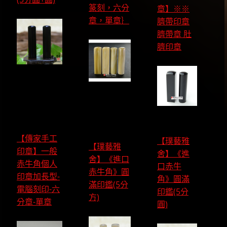
篆刻，六分
章】※※
章，單章｝
臍帶印章
臍帶章 肚
臍印章
【傳家手工
【璞藝雅
【璞藝雅
印章】一般
舍】《進
舍】《進口
赤牛角個人
口赤牛
赤牛角》圓
印章加長型-
角》圓滿
滿印鑑(5分
電腦刻印-六
印鑑(5分
方)
分章-單章
圓)