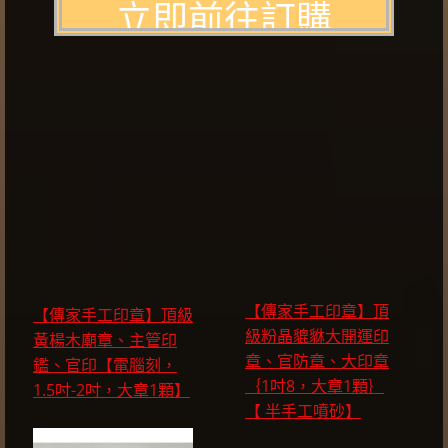
【傳家手工印章】頂
【傳家手工印章】頂級
級粉晶貔貅大開運印
黃楊木廟章、主管印
章、官防章、大印章
鑑、官印【電腦刻，
｛1吋8，大章1顆｝
1.5吋-2吋，大章1顆】
【 半手工噴砂】