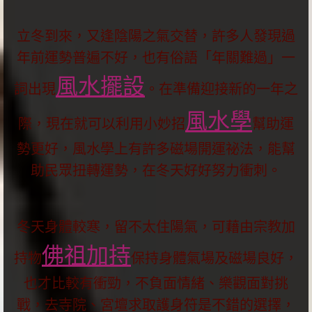
立冬到來，又逢陰陽之氣交替，許多人發現過
年前運勢普遍不好，也有俗語「年關難過」一
風水擺設
詞出現
。在準備迎接新的一年之
風水學
際，現在就可以利用小妙招
幫助運
勢更好，風水學上有許多磁場開運祕法，能幫
助民眾扭轉運勢，在冬天好好努力衝刺。
冬天身體較寒，留不太住陽氣，可藉由宗教加
佛祖加持
持物
保持身體氣場及磁場良好，
也才比較有衝勁，不負面情緒、樂觀面對挑
戰，去寺院、宮壇求取護身符是不錯的選擇，