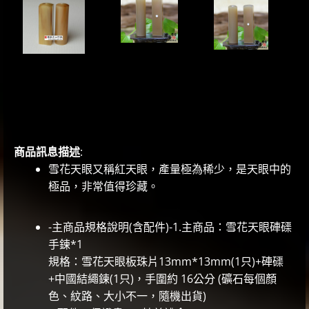
商品訊息描述
:
雪花天眼又稱紅天眼，產量極為稀少，是天眼中的
極品，非常值得珍藏。
-主商品規格說明(含配件)-1.主商品：雪花天眼硨磲
手鍊*1
規格：雪花天眼板珠片13mm*13mm(1只)+硨磲
+中國結繩鍊(1只)，手圍約 16公分 (礦石每個顏
色、紋路、大小不一，隨機出貨)