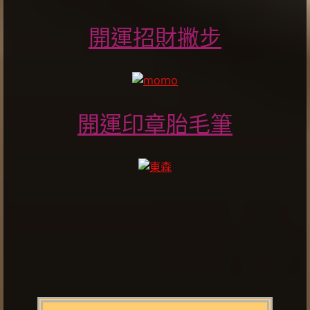
開運招財撇步
開運印章胎毛筆