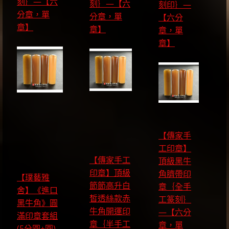
刻｝—【六
刻｝—【六
刻印｝—
分章，單
分章，單
【六分
章】
章】
章，單
章】
【傳家手
工印章】
【傳家手工
頂級黑牛
印章】頂級
角臍帶印
【璞藝雅
節節高升白
章｛全手
舍】《進口
皙透絲款赤
工篆刻｝
黑牛角》圓
牛角開運印
—【六分
滿印章套組
章｛半手工
章，單
(5分圓+圓)