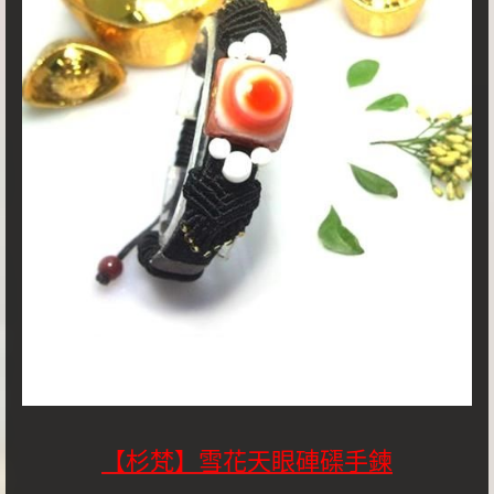
【杉梵】雪花天眼硨磲手鍊