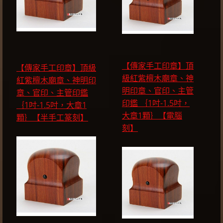
【傳家手工印章】頂
【傳家手工印章】頂級
級紅紫檀木廟章、神
紅紫檀木廟章、神明印
明印章、官印、主管
章、官印、主管印鑑
印鑑 ｛1吋-1.5吋，
｛1吋-1.5吋，大章1
大章1顆｝【電腦
顆｝【半手工篆刻】
刻】