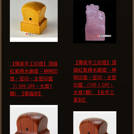
【傳家手工印章】頂
【傳家手工印章】頂級
級紅紫檀木廟章、神
紅紫檀木廟章、神明印
明印章、官印、主管
章、官印、主管印鑑
印鑑 ｛1吋-1.5吋，
｛1.5吋-2吋，大章1
大章1顆｝【全手工
顆｝【電腦刻】
篆刻】