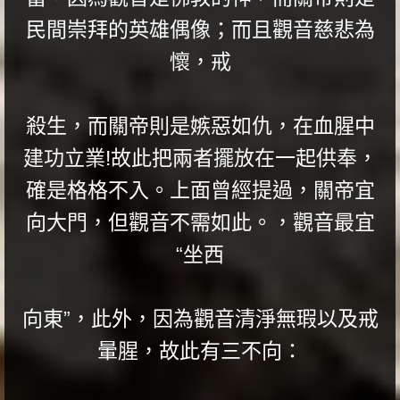
民間崇拜的英雄偶像；而且觀音慈悲為
懷，戒
殺生，而關帝則是嫉惡如仇，在血腥中
建功立業!故此把兩者擺放在一起供奉，
確是格格不入。上面曾經提過，關帝宜
向大門，但觀音不需如此。，觀音最宜
“坐西
向東”，此外，因為觀音清淨無瑕以及戒
暈腥，故此有三不向：