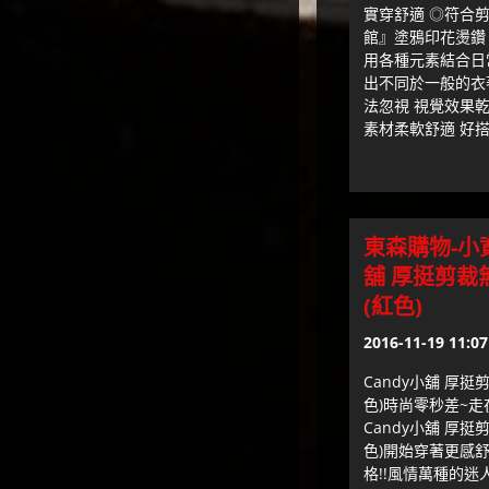
實穿舒適 ◎符合剪
館』塗鴉印花燙鑽 棉
用各種元素結合日
出不同於一般的衣
法忽視 視覺效果
素材柔軟舒適 好搭
東森購物-小
舖 厚挺剪裁
(紅色)
2016-11-19 11:07
Candy小舖 厚挺
色)時尚零秒差~
Candy小舖 厚挺
色)開始穿著更感
格!!風情萬種的迷人