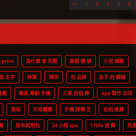
<<
<
5
6
7
8
 price
為什麼 會 失眠
高雄 健 檢
小兒 過敏
 取 名字
神算
禪宗
包 品牌
金子 的 價錢
推薦
衛星 導航 手機
三星 自拍 棒
app 製作 公司
面板
天母嚴選
手機 評價 王
自拍 推薦
薦
尿布試用包
24 小時 spa
17life 退 費
防