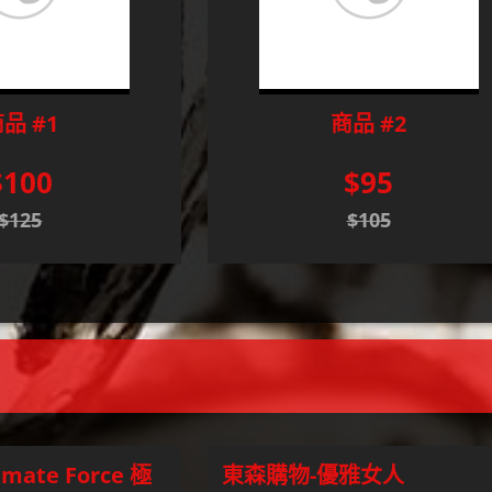
品 #1
商品 #2
$100
$95
$125
$105
ate Force 極
東森購物-優雅女人