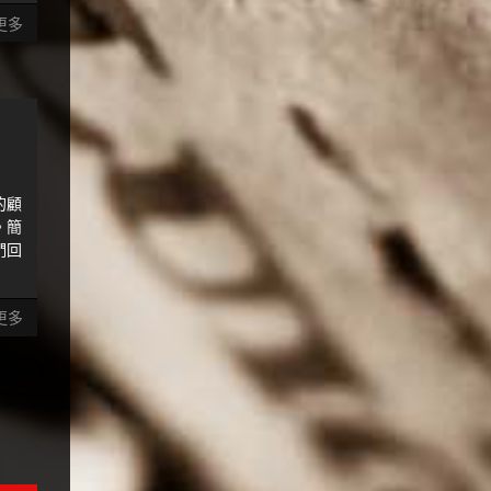
更多
的顧
。簡
們回
更多