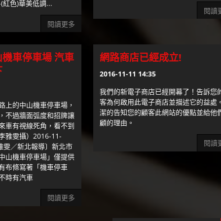
紅色)華美低調...
閱讀
閱讀更多
機車停車場 汽車
網路商店已經成立!
下
2016-11-11 14:35
我們的新電子商店已經開幕了！告訴您
客為何啟用此電子商店並描述它的益處
路上的中山機車停車場，
潔的告知您的顧客此網站的優點並給他
，不過牆面弧度和招牌讓
顧的理由。
來車有視線死角，看不到
雯攝）2016-11-
閱讀
者李雅雯／新北報導〕新北市
中山機車停車場」僅提供
有布條寫著「機車停車
不時有汽車
閱讀更多