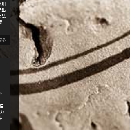
運用
造出
無法
素
更多
】
秒
適自
魅力
裝