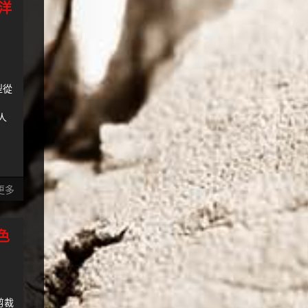
洋
型從
-
人
更多
色
剪裁