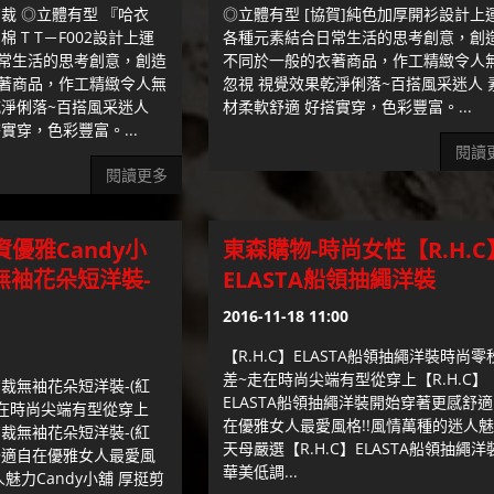
裁 ◎立體有型 『哈衣
◎立體有型 [協賀]純色加厚開衫設計上
 T T－F002設計上運
各種元素結合日常生活的思考創意，創
常生活的思考創意，創造
不同於一般的衣著商品，作工精緻令人
著商品，作工精緻令人無
忽視 視覺效果乾淨俐落~百搭風采迷人 
乾淨俐落~百搭風采迷人
材柔軟舒適 好搭實穿，色彩豐富。...
實穿，色彩豐富。...
閱讀
閱讀更多
資優雅Candy小
東森購物-時尚女性【R.H.C
無袖花朵短洋裝-
ELASTA船領抽繩洋裝
2016-11-18 11:00
【R.H.C】ELASTA船領抽繩洋裝時尚零
差~走在時尚尖端有型從穿上【R.H.C】
剪裁無袖花朵短洋裝-(紅
ELASTA船領抽繩洋裝開始穿著更感舒
走在時尚尖端有型從穿上
在優雅女人最愛風格!!風情萬種的迷人
剪裁無袖花朵短洋裝-(紅
天母嚴選【R.H.C】ELASTA船領抽繩洋
舒適自在優雅女人最愛風
華美低調...
魅力Candy小舖 厚挺剪