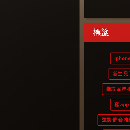
標籤
iphone
新生 兒
鑽戒 品牌 
寫 app
運動 臂 套 推