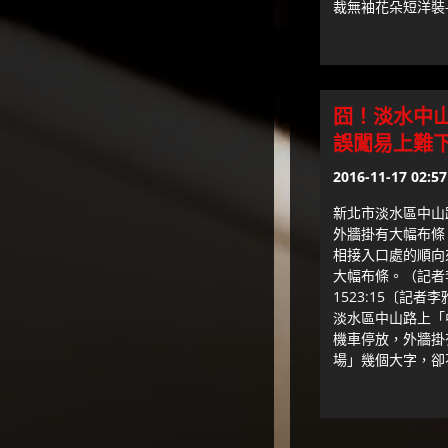
裁無袖花朵短洋裝-(
囧！淡水中山
誤闖易上難
2016-11-17 02:57
新北市淡水區中山
外牆掛有大幅布條
相接入口處的順向
大幅布條。（記者李雅
1523:15〔記
淡水區中山路上「
機車停放，外牆掛
場」幾個大字，卻