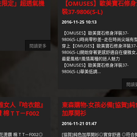
性限定」超透氣機
【OMUSES】歐美寶石修身
裝37-9806(S-L)
2016-11-25 10:13
【OMUSES】歐美寶石修身洋裝37-
9806(S-L)時尚零秒差~走在時尚尖端有
閱讀更多
穿上【OMUSES】歐美寶石修身洋裝37
9806(S-L)開始穿著更感舒適自在優雅女
最愛風格!!風情萬種的迷人魅力
【OMUSES】歐美寶石修身洋裝37-
9806(S-L)華美低調...
閱讀
雅女人『哈衣館』
東森購物-女孩必備[協賀]純
 T T－F002
加厚開衫
2016-11-21 01:47
鑽 棉 T T－F002◎
[協賀]純色加厚開衫◎實穿舒適 ◎符合